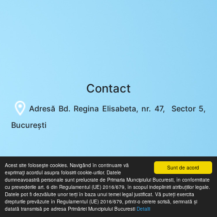
Contact
Adresă
Bd. Regina Elisabeta, nr. 47, Sector 5,
București
Acest site foloseşte cookies. Navigând în continuare vă
Sunt de acord
exprimaţi acordul asupra folosirii cookie-urilor. Datele
dumneavoastră personale sunt prelucrate de Primaria Muncipiului Bucuresti, în conformitate
cu prevederile art. 6 din Regulamentul (UE) 2016/679, în scopul indeplinirii atribuțiilor legale.
Datele pot fi dezvăluite unor terți în baza unui temei legal justificat. Vă puteți exercita
drepturile prevăzute în Regulamentul (UE) 2016/679, printr-o cerere scrisă, semnată și
datată transmisă pe adresa Primăriei Muncipiului Bucuresti
Detalii